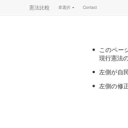
憲法比較
章選択
Contact
このページ
現行憲法
左側が自
左側の修