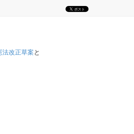
憲法改正草案
と